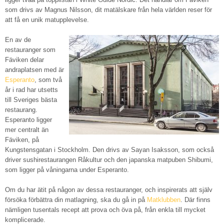
som drivs av Magnus Nilsson, dit matälskare från hela världen reser för
att få en unik matupplevelse.
En av de
restauranger som
Fäviken delar
andraplatsen med är
Esperanto
, som två
år i rad har utsetts
till Sveriges bästa
restaurang.
Esperanto ligger
mer centralt än
Fäviken, på
Kungstensgatan i Stockholm. Den drivs av Sayan Isaksson, som också
driver sushirestaurangen Råkultur och den japanska matpuben Shibumi,
som ligger på våningarna under Esperanto.
Om du har ätit på någon av dessa restauranger, och inspirerats att själv
försöka förbättra din matlagning, ska du gå in på
Matklubben
. Där finns
nämligen tusentals recept att prova och öva på, från enkla till mycket
komplicerade.