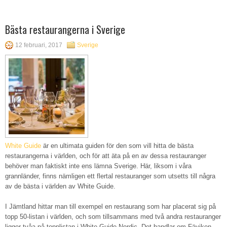
Bästa restaurangerna i Sverige
12 februari, 2017
Sverige
White Guide
är en ultimata guiden för den som vill hitta de bästa
restaurangerna i världen, och för att äta på en av dessa restauranger
behöver man faktiskt inte ens lämna Sverige. Här, liksom i våra
grannländer, finns nämligen ett flertal restauranger som utsetts till några
av de bästa i världen av White Guide.
I Jämtland hittar man till exempel en restaurang som har placerat sig på
topp 50-listan i världen, och som tillsammans med två andra restauranger
ligger tvåa på topplistan i White Guide Nordic. Det handlar om Fäviken