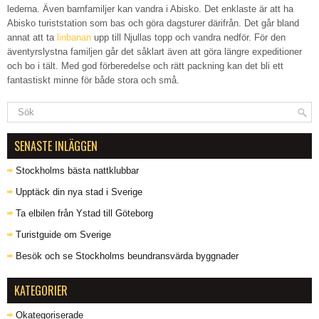
lederna. Även barnfamiljer kan vandra i Abisko. Det enklaste är att ha
Abisko turiststation som bas och göra dagsturer därifrån. Det går bland
annat att ta
linbanan
upp till Njullas topp och vandra nedför. För den
äventyrslystna familjen går det såklart även att göra längre expeditioner
och bo i tält. Med god förberedelse och rätt packning kan det bli ett
fantastiskt minne för både stora och små.
SENASTE INLÄGGEN
Stockholms bästa nattklubbar
Upptäck din nya stad i Sverige
Ta elbilen från Ystad till Göteborg
Turistguide om Sverige
Besök och se Stockholms beundransvärda byggnader
KATEGORIER
Okategoriserade