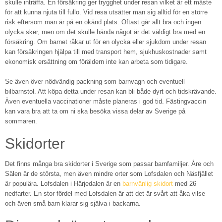
skulle inträffa. En försäkring ger trygghet under resan vilket är ett måste
för att kunna njuta till fullo. Vid resa utsätter man sig alltid för en större
risk eftersom man är på en okänd plats. Oftast går allt bra och ingen
olycka sker, men om det skulle hända något är det väldigt bra med en
försäkring. Om barnet råkar ut för en olycka eller sjukdom under resan
kan försäkringen hjälpa till med transport hem, sjukhuskostnader samt
ekonomisk ersättning om föräldern inte kan arbeta som tidigare.
Se även över nödvändig packning som barnvagn och eventuell
bilbarnstol. Att köpa detta under resan kan bli både dyrt och tidskrävande.
Även eventuella vaccinationer måste planeras i god tid. Fästingvaccin
kan vara bra att ta om ni ska besöka vissa delar av Sverige på
sommaren.
Skidorter
Det finns många bra skidorter i Sverige som passar barnfamiljer. Åre och
Sälen är de största, men även mindre orter som Lofsdalen och Näsfjället
är populära. Lofsdalen i Härjedalen är en
barnvänlig skidort
med 26
nedfarter. En stor fördel med Lofsdalen är att det är svårt att åka vilse
och även små barn klarar sig själva i backarna.