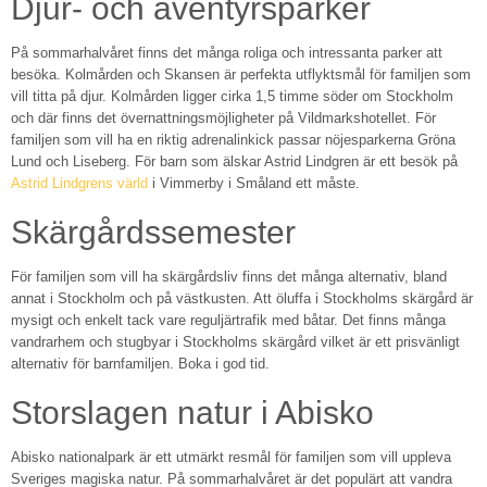
Djur- och äventyrsparker
På sommarhalvåret finns det många roliga och intressanta parker att
besöka. Kolmården och Skansen är perfekta utflyktsmål för familjen som
vill titta på djur. Kolmården ligger cirka 1,5 timme söder om Stockholm
och där finns det övernattningsmöjligheter på Vildmarkshotellet. För
familjen som vill ha en riktig adrenalinkick passar nöjesparkerna Gröna
Lund och Liseberg. För barn som älskar Astrid Lindgren är ett besök på
Astrid Lindgrens värld
i Vimmerby i Småland ett måste.
Skärgårdssemester
För familjen som vill ha skärgårdsliv finns det många alternativ, bland
annat i Stockholm och på västkusten. Att öluffa i Stockholms skärgård är
mysigt och enkelt tack vare reguljärtrafik med båtar. Det finns många
vandrarhem och stugbyar i Stockholms skärgård vilket är ett prisvänligt
alternativ för barnfamiljen. Boka i god tid.
Storslagen natur i Abisko
Abisko nationalpark är ett utmärkt resmål för familjen som vill uppleva
Sveriges magiska natur. På sommarhalvåret är det populärt att vandra